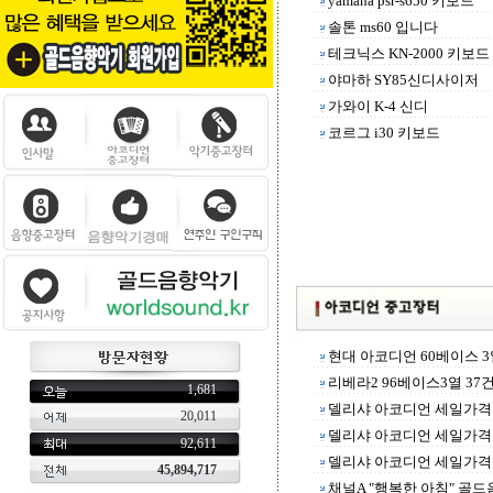
yamaha psr-s650 키보드
솔톤 ms60 입니다
테크닉스 KN-2000 키보드
야마하 SY85신디사이저
가와이 K-4 신디
코르그 i30 키보드
현대 아코디언 60베이스 3
리베라2 96베이스3열 37
1,681
델리샤 아코디언 세일가격 
20,011
델리샤 아코디언 세일가격 
92,611
델리샤 아코디언 세일가격 
45,894,717
채널A "행복한 아침" 골드