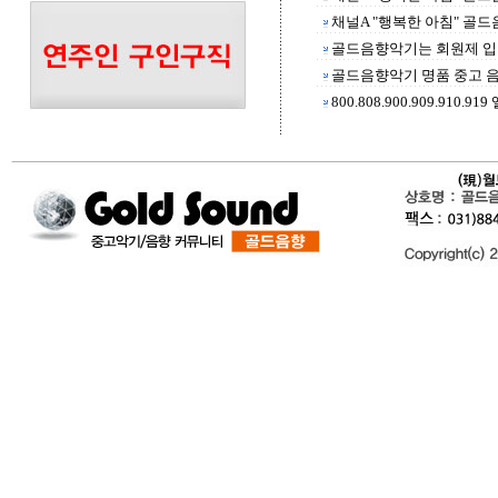
채널A "행복한 아침" 골드
골드음향악기는 회원제 입
골드음향악기 명품 중고 음
800.808.900.909.910.