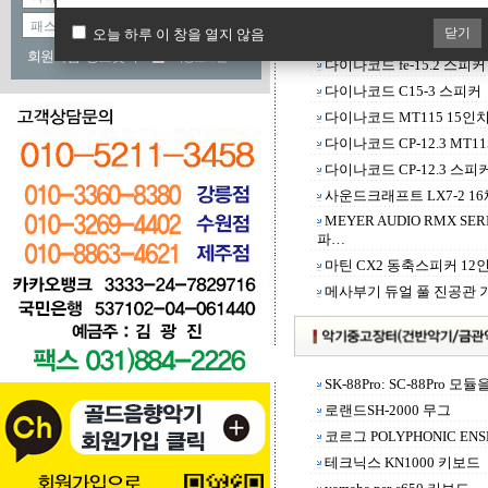
닫기
오늘 하루 이 창을 열지 않음
다이나코드 CMS600-3 믹
회원가입
정보찾기
자동로그인
다이나코드 fe-15.2 스피커
다이나코드 C15-3 스피커
다이나코드 MT115 15인
다이나코드 CP-12.3 MT
다이나코드 CP-12.3 스피
사운드크래프트 LX7-2 1
MEYER AUDIO RMX SER
파…
마틴 CX2 동축스피커 12
메사부기 듀얼 풀 진공관 
SK-88Pro: SC-88Pro 
로랜드SH-2000 무그
코르그 POLYPHONIC ENSE
테크닉스 KN1000 키보드